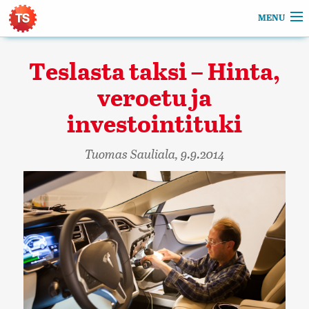
Tuomas Sauliala Web Portfolio
MENU
Web
Teslasta taksi – Hinta,
Sähköautot
veroetu ja
investointituki
Valokuva
Tuomas Sauliala,
9.9.2014
Artikkelit