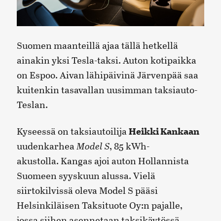
Suomen maanteillä ajaa tällä hetkellä
ainakin yksi Tesla-taksi. Auton kotipaikka
on Espoo. Aivan lähipäivinä Järvenpää saa
kuitenkin tasavallan uusimman taksiauto-
Teslan.
Kyseessä on taksiautoilija
Heikki Kankaan
uudenkarhea
Model S
, 85 kWh-
akustolla. Kangas ajoi auton Hollannista
Suomeen syyskuun alussa. Vielä
siirtokilvissä oleva Model S pääsi
Helsinkiläisen Taksituote Oy:n pajalle,
jossa siihen asennetaan taksikäytössä