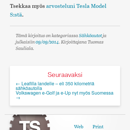
Tsekkaa myös
arvosteluni Tesla Model
S:stä
.
Tämä kirjoitus on kategoriassa
Sähköautot
ja
julkaisiin
09/09/2014
. Kirjoittajana Tuomas
Sauliala
.
Seuraavaksi
←
Leafilla landelle – eli 350 kilometriä
sähköautolla
Volkswagen e-Golf ja e-Up nyt myös Suomessa
→
Tuomas Sauliala Web Portfolio
Web
Print