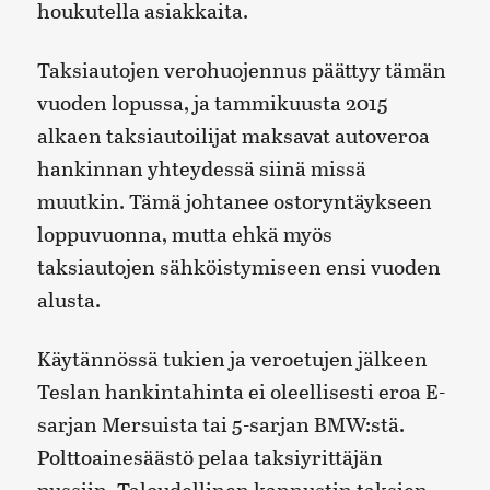
houkutella asiakkaita.
Taksiautojen verohuojennus päättyy tämän
vuoden lopussa, ja tammikuusta 2015
alkaen taksiautoilijat maksavat autoveroa
hankinnan yhteydessä siinä missä
muutkin. Tämä johtanee ostoryntäykseen
loppuvuonna, mutta ehkä myös
taksiautojen sähköistymiseen ensi vuoden
alusta.
Käytännössä tukien ja veroetujen jälkeen
Teslan hankintahinta ei oleellisesti eroa E-
sarjan Mersuista tai 5-sarjan BMW:stä.
Polttoainesäästö pelaa taksiyrittäjän
pussiin. Taloudellinen kannustin taksien