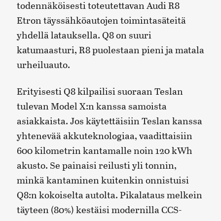
todennäköisesti toteutettavan Audi R8
Etron täyssähköautojen toimintasäteitä
yhdellä latauksella. Q8 on suuri
katumaasturi, R8 puolestaan pieni ja matala
urheiluauto.
Erityisesti Q8 kilpailisi suoraan Teslan
tulevan Model X:n kanssa samoista
asiakkaista. Jos käytettäisiin Teslan kanssa
yhtenevää akkuteknologiaa, vaadittaisiin
600 kilometrin kantamalle noin 120 kWh
akusto. Se painaisi reilusti yli tonnin,
minkä kantaminen kuitenkin onnistuisi
Q8:n kokoiselta autolta. Pikalataus melkein
täyteen (80%) kestäisi modernilla CCS-