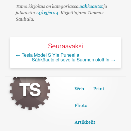
Tämä kirjoitus on kategoriassa
Sähköautot
ja
julkaisiin
14/03/2014
. Kirjoittajana Tuomas
Sauliala
.
Seuraavaksi
←
Tesla Model S Yle Puheella
Sähköauto ei sovellu Suomen oloihin
→
Tuomas Sauliala Web Portfolio
Web
Print
Photo
Artikkelit