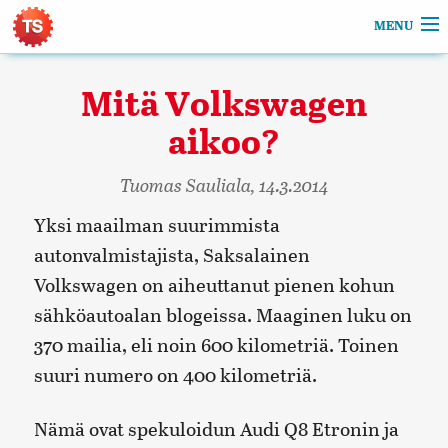
Tuomas Sauliala Web Portfolio
MENU
Web
Mitä Volkswagen
Sähköautot
aikoo?
Valokuva
Tuomas Sauliala,
14.3.2014
Yksi maailman suurimmista
Artikkelit
autonvalmistajista, Saksalainen
Volkswagen on aiheuttanut pienen kohun
sähköautoalan blogeissa. Maaginen luku on
370 mailia, eli noin 600 kilometriä. Toinen
suuri numero on 400 kilometriä.
Nämä ovat spekuloidun Audi Q8 Etronin ja